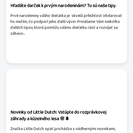
á
Hľadáte darček k prvým narodeninám? Tu sú naše tipy.
n
Prvé narodeniny vášho dieťatka je skvelá príležitosť obdarovať
k
ho niečím, čo podporí jeho ďalší vývin. Prinášame Vám niekoľko
o
ďalších tipov, ktoré pomôžu vášmu dieťatku rásť a rozvíjať sa
v
zábavn...
Novinky od Little Dutch: Vstúpte do rozprávkovej
záhrady a kúzelného lesa 🌸🌲
Značka Little Dutch opäť prichádza s nádhernými novinkami,