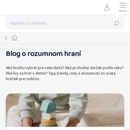
Prejsť
na
obsah
Hľadať
Domov
Blog o rozumnom hraní
Akú hračku vybrať pre vaše dieťa? Aký je vhodný darček podľa veku?
Aké hry sa hrať s deťmi? Tipy, trendy, rady a skúsenosti zo sveta
hračiek pre rodičov.
V
ý
p
i
s
č
l