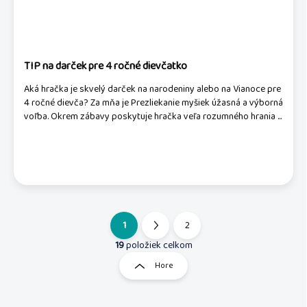
TIP na darček pre 4 ročné dievčatko
Aká hračka je skvelý darček na narodeniny alebo na Vianoce pre
4 ročné dievča? Za mňa je Prezliekanie myšiek úžasná a výborná
voľba. Okrem zábavy poskytuje hračka veľa rozumného hrania ...
1
2
S
t
19
položiek celkom
O
r
v
Hore
á
l
á
n
d