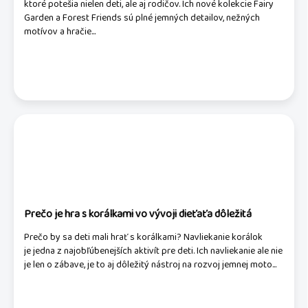
ktoré potešia nielen deti, ale aj rodičov. Ich nové kolekcie Fairy
Garden a Forest Friends sú plné jemných detailov, nežných
motívov a hračie...
Prečo je hra s korálkami vo vývoji dieťaťa dôležitá
Prečo by sa deti mali hrať s korálkami? Navliekanie korálok
je jedna z najobľúbenejších aktivít pre deti. Ich navliekanie ale nie
je len o zábave, je to aj dôležitý nástroj na rozvoj jemnej moto...