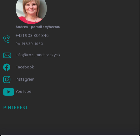
Andrea – poradí s výberom
+421 903 801 846
Po–Pi 8:30–16:30
info@rozumnehracky.sk
Facebook
Instagram
YouTube
PINTEREST