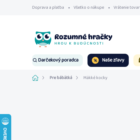
Prejsť
Doprava a platba
Všetko o nákupe
Vrátenie tovar
na
obsah
Naše zľavy
Darčekový poradca
Domov
Pre bábätká
Mäkké kocky