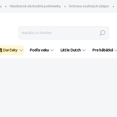
u
Všeobecné obchodné podmienky
Ochrana osobných údajov
Hľadať
Darčeky
Podľa veku
Little Dutch
Pre bábätká