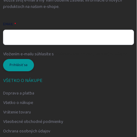
Vložte svoj e-mail a my Vám budeme zasielať informácie o nových
produktoch na našom e-shope.
EMAIL
Vložením e-mailu súhlasíte s
podmienkami ochrany osobných údajov
Prihlásiť sa
VŠETKO O NÁKUPE
Doprava a platba
Všetko o nákupe
Vrátenie tovaru
Všeobecné obchodné podmienky
Ochrana osobných údajov