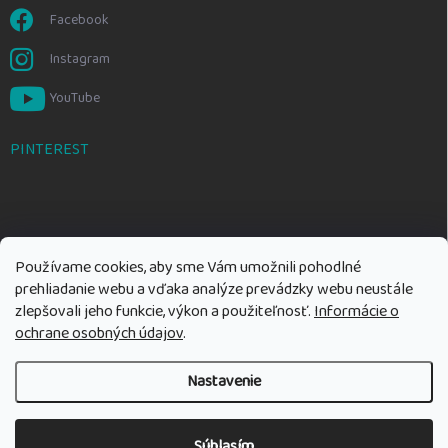
Facebook
Instagram
YouTube
PINTEREST
Používame cookies, aby sme Vám umožnili pohodlné
prehliadanie webu a vďaka analýze prevádzky webu neustále
zlepšovali jeho funkcie, výkon a použiteľnosť.
Informácie o
ochrane osobných údajov
.
Nastavenie
Copyright 2026
Rozumné hračky
. Všetky práva vyhradené.
Upraviť
nastavenie cookies
Súhlasím