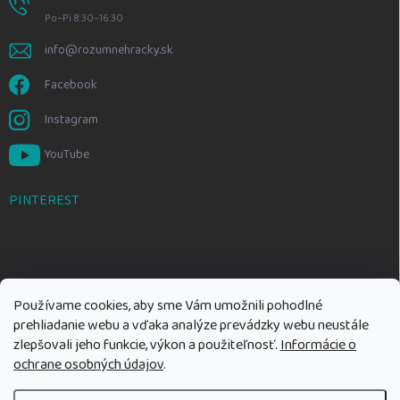
Po–Pi 8:30–16:30
info@rozumnehracky.sk
Facebook
Instagram
YouTube
PINTEREST
Používame cookies, aby sme Vám umožnili pohodlné
prehliadanie webu a vďaka analýze prevádzky webu neustále
zlepšovali jeho funkcie, výkon a použiteľnosť.
Informácie o
ochrane osobných údajov
.