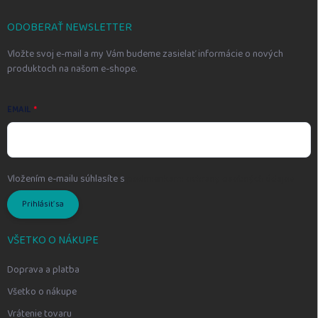
t
i
ODOBERAŤ NEWSLETTER
e
Vložte svoj e-mail a my Vám budeme zasielať informácie o nových
produktoch na našom e-shope.
EMAIL
Vložením e-mailu súhlasíte s
podmienkami ochrany osobných údajov
Prihlásiť sa
VŠETKO O NÁKUPE
Doprava a platba
Všetko o nákupe
Vrátenie tovaru