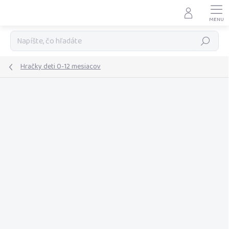
Prejsť
na
obsah
Hľadať
Hračky deti 0-12 mesiacov