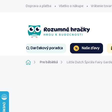
Prejsť
Doprava a platba
Všetko o nákupe
Vrátenie tovar
na
obsah
Naše zľavy
Darčekový poradca
Domov
Pre bábätká
Little Dutch Špirála Fairy Gard