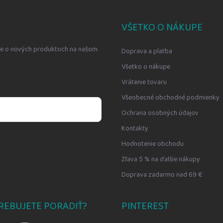
VŠETKO O NÁKUPE
cie o nových produktoch na našom
Doprava a platba
Všetko o nákupe
Vrátenie tovaru
Všeobecné obchodné podmienky
Ochrana osobných údajov
Kontakty
bných údajov
Hodnotenie obchodu
Zľava 5 % na ďalšie nákupy
Doprava zadarmo nad 69 €
REBUJETE PORADIŤ?
PINTEREST