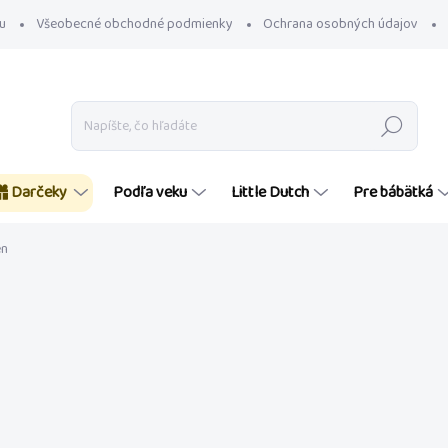
u
Všeobecné obchodné podmienky
Ochrana osobných údajov
Hľadať
Darčeky
Podľa veku
Little Dutch
Pre bábätká
en