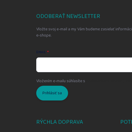
á
p
ä
ODOBERAŤ NEWSLETTER
t
i
Vložte svoj e-mail a my Vám budeme zasielať informá
e
e-shope.
EMAIL
Vložením e-mailu súhlasíte s
podmienkami ochrany oso
Prihlásiť sa
RÝCHLA DOPRAVA
POT