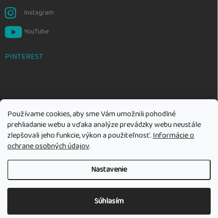
Instagram
YouTube
PINTEREST
Používame cookies, aby sme Vám umožnili pohodlné
prehliadanie webu a vďaka analýze prevádzky webu neustále
zlepšovali jeho funkcie, výkon a použiteľnosť.
Informácie o
ochrane osobných údajov
.
Nastavenie
Copyright 2026
Rozumné hračky
. Všetky práva vyhradené.
Upraviť
nastavenie cookies
Súhlasím
Vytvoril Shoptet