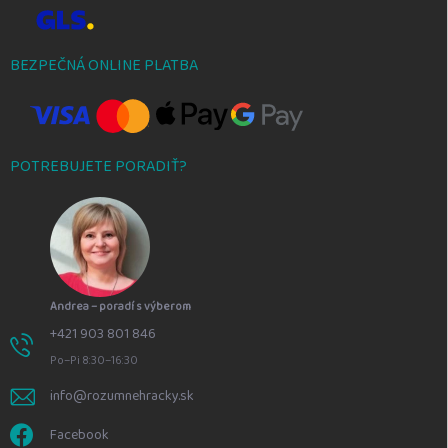
BEZPEČNÁ ONLINE PLATBA
POTREBUJETE PORADIŤ?
Andrea – poradí s výberom
+421 903 801 846
Po–Pi 8:30–16:30
info@rozumnehracky.sk
Facebook