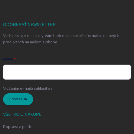
p
ä
t
i
ODOBERAŤ NEWSLETTER
e
Vložte svoj e-mail a my Vám budeme zasielať informácie o nových
produktoch na našom e-shope.
EMAIL
Vložením e-mailu súhlasíte s
podmienkami ochrany osobných údajov
Prihlásiť sa
VŠETKO O NÁKUPE
Doprava a platba