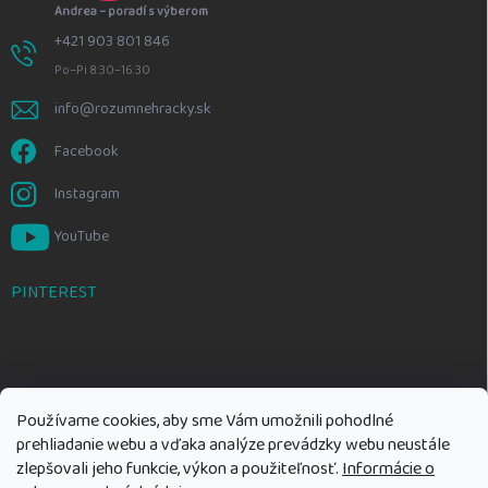
Andrea – poradí s výberom
+421 903 801 846
Po–Pi 8:30–16:30
info@rozumnehracky.sk
Facebook
Instagram
YouTube
PINTEREST
Používame cookies, aby sme Vám umožnili pohodlné
prehliadanie webu a vďaka analýze prevádzky webu neustále
zlepšovali jeho funkcie, výkon a použiteľnosť.
Informácie o