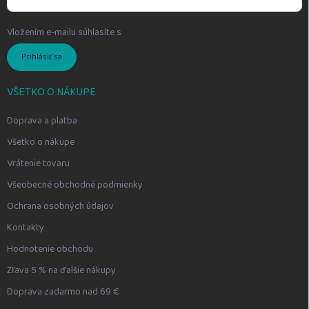
Vložením e-mailu súhlasíte s
podmienkami ochrany osobných údajov
Prihlásiť sa
VŠETKO O NÁKUPE
Doprava a platba
Všetko o nákupe
Vrátenie tovaru
Všeobecné obchodné podmienky
Ochrana osobných údajov
Kontakty
Hodnotenie obchodu
Zľava 5 % na ďalšie nákupy
Doprava zadarmo nad 69 €