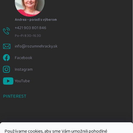
Andrea – poradí s výberom
+421 903 801 846
Po–Pi 8:30–16:30
info@rozumnehracky.sk
Facebook
Instagram
YouTube
PINTEREST
Používame cookies, aby sme Vám umožnili pohodlné