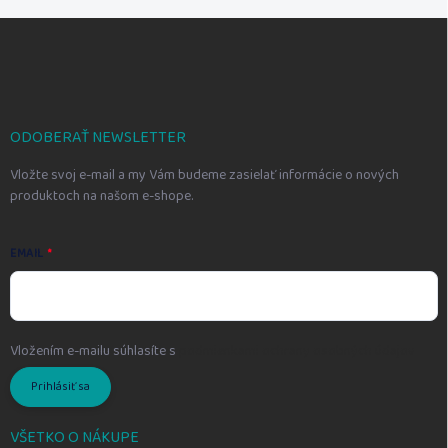
Z
á
p
ä
t
i
ODOBERAŤ NEWSLETTER
e
Vložte svoj e-mail a my Vám budeme zasielať informácie o nových
produktoch na našom e-shope.
EMAIL
Vložením e-mailu súhlasíte s
podmienkami ochrany osobných údajov
Prihlásiť sa
VŠETKO O NÁKUPE