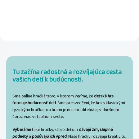
Môžu vytvárať vlastné 3D
Môžu vytvárať vlastné 3D
modely alebo skladať obrázky
modely alebo skladať obrázky
priamo na...
priamo na...
Tu začína radostná a rozvíjajúca cesta
vašich detí k budúcnosti.
Sme online hračkárstvo, v ktorom veríme, že
detská hra
formuje budúcnosť detí
. Sme presvedčení, že hra s klasickými
fyzickými hračkami a hrami je nenahraditeľná aj v dnešnom -
čoraz viac virtuálnom svete.
Vyberáme
také hračky, ktoré deťom
dávajú zmysluplné
podnety
a
posúvajú ich vpred
. Naše hračky rozvíjajú kreativitu,