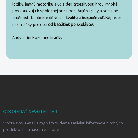
logiku, jemnú motoriku a učia deti trpezlivosti hrou. Mnohé
povzbudzujú k spoločnej hre a posilňujú vzťahy a sociálne
zručnosti. Kladieme dôraz na
kvalitu a bezpečnosť.
Nájdete u
nás hračky pre deti
od bábätiek po školákov
.
Andy a tím Rozumné hračky
Z
á
p
ä
t
i
ODOBERAŤ NEWSLETTER
e
Vložte svoj e-mail a my Vám budeme zasielať informácie o nových
produktoch na našom e-shope.