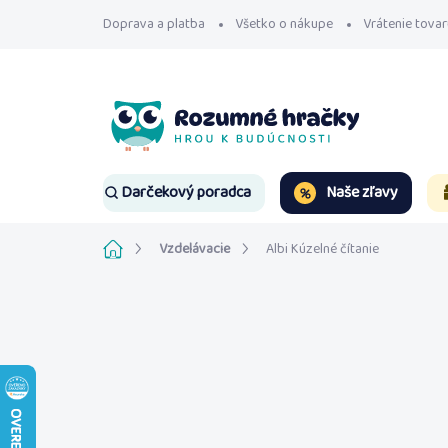
Prejsť
Doprava a platba
Všetko o nákupe
Vrátenie tovar
na
obsah
Naše zľavy
Darčekový poradca
Domov
Vzdelávacie
Albi Kúzelné čítanie