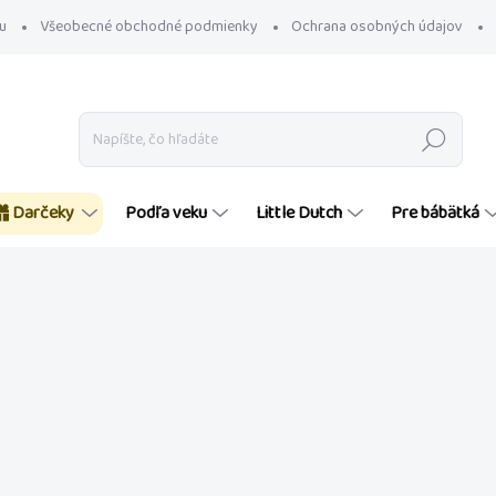
u
Všeobecné obchodné podmienky
Ochrana osobných údajov
Hľadať
Darčeky
Podľa veku
Little Dutch
Pre bábätká