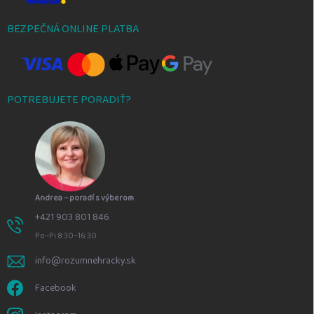
BEZPEČNÁ ONLINE PLATBA
POTREBUJETE PORADIŤ?
Andrea – poradí s výberom
+421 903 801 846
Po–Pi 8:30–16:30
info@rozumnehracky.sk
Facebook