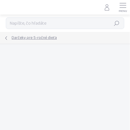
Prejsť
na
obsah
Hľadať
Darčeky pre 5-ročné dieťa