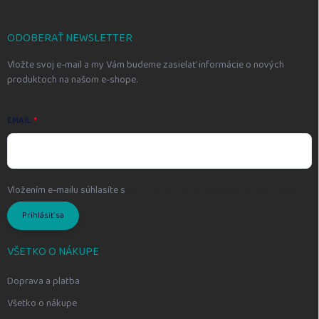
ä
t
i
ODOBERAŤ NEWSLETTER
e
Vložte svoj e-mail a my Vám budeme zasielať informácie o nových
produktoch na našom e-shope.
EMAIL
Vložením e-mailu súhlasíte s
podmienkami ochrany osobných údajov
Prihlásiť sa
VŠETKO O NÁKUPE
Doprava a platba
Všetko o nákupe