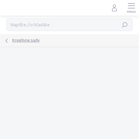
Prejsť
na
obsah
Hľadať
Kreatívne sady