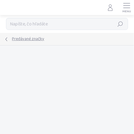
Prejsť
na
obsah
Hľadať
Predávané značky