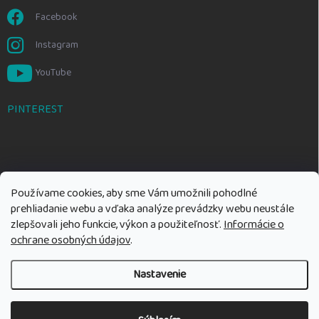
Facebook
Instagram
YouTube
PINTEREST
Používame cookies, aby sme Vám umožnili pohodlné
prehliadanie webu a vďaka analýze prevádzky webu neustále
zlepšovali jeho funkcie, výkon a použiteľnosť.
Informácie o
ochrane osobných údajov
.
Nastavenie
Copyright 2026
Rozumné hračky
. Všetky práva vyhradené.
Upraviť
nastavenie cookies