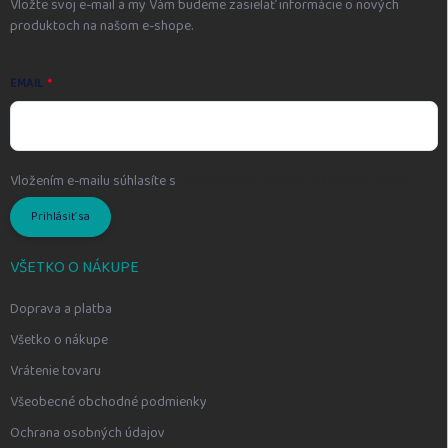
Vložte svoj e-mail a my Vám budeme zasielať informácie o nových
produktoch na našom e-shope.
EMAIL
Vložením e-mailu súhlasíte s
podmienkami ochrany osobných údajov
Prihlásiť sa
VŠETKO O NÁKUPE
Doprava a platba
Všetko o nákupe
Vrátenie tovaru
Všeobecné obchodné podmienky
Ochrana osobných údajov