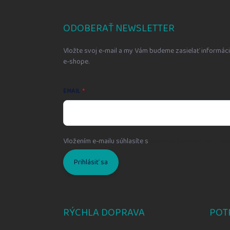
á
p
ä
ODOBERAŤ NEWSLETTER
t
i
Vložte svoj e-mail a my Vám budeme zasielať informá
e
e-shope.
EMAIL
Vložením e-mailu súhlasíte s
podmienkami ochrany oso
Prihlásiť sa
RÝCHLA DOPRAVA
POT