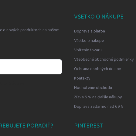
VŠETKO O NÁKUPE
cie o nových produktoch na našom
Doprava a platba
Všetko o nákupe
Vrátenie tovaru
Všeobecné obchodné podmienky
Ochrana osobných údajov
Kontakty
bných údajov
Hodnotenie obchodu
Zľava 5 % na ďalšie nákupy
Doprava zadarmo nad 69 €
REBUJETE PORADIŤ?
PINTEREST