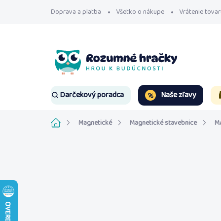
Prejsť
Doprava a platba
Všetko o nákupe
Vrátenie tovar
na
obsah
Naše zľavy
Darčekový poradca
Domov
Magnetické
Magnetické stavebnice
M