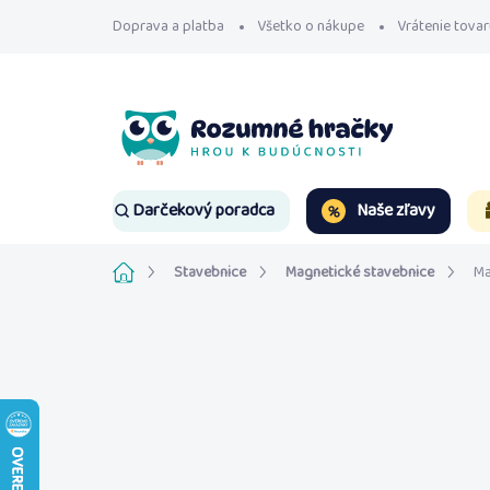
Prejsť
Doprava a platba
Všetko o nákupe
Vrátenie tovar
na
obsah
Naše zľavy
Darčekový poradca
Domov
Stavebnice
Magnetické stavebnice
Ma