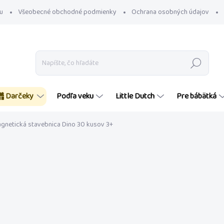
u
Všeobecné obchodné podmienky
Ochrana osobných údajov
Hľadať
Darčeky
Podľa veku
Little Dutch
Pre bábätká
gnetická stavebnica Dino 30 kusov 3+