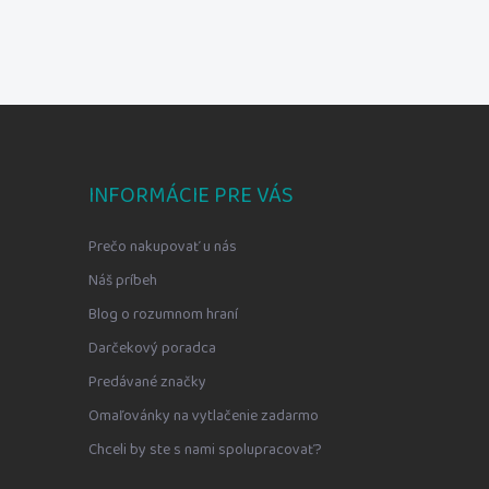
INFORMÁCIE PRE VÁS
Prečo nakupovať u nás
Náš príbeh
Blog o rozumnom hraní
Darčekový poradca
Predávané značky
Omaľovánky na vytlačenie zadarmo
Chceli by ste s nami spolupracovať?