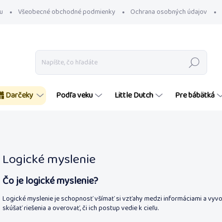
u
Všeobecné obchodné podmienky
Ochrana osobných údajov
Hľadať
Darčeky
Podľa veku
Little Dutch
Pre bábätká
Logické myslenie
Čo je logické myslenie?
Logické myslenie je schopnosť všímať si vzťahy medzi informáciami a vyvodi
skúšať riešenia a overovať, či ich postup vedie k cieľu.