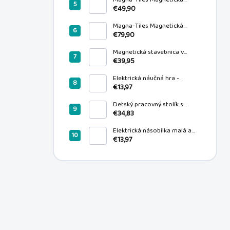
stavebnica Fire Rescue 27
€49,90
dielov
Magna-Tiles Magnetická
stavebnica Castle DLX 48
€79,90
dielov
Magnetická stavebnica v
kufríku 76 kusov 3+
€39,95
Elektrická náučná hra -
Sčítanie a odčítanie 6+
€13,97
Detský pracovný stolík s
náradím 2v1 v kufríku Deluxe
€34,83
65 ks
Elektrická násobilka malá a
veľká 7+
€13,97