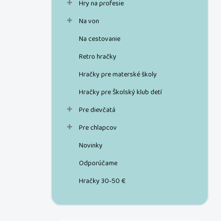
Hry na profesie
Na von
Na cestovanie
Retro hračky
Hračky pre materské školy
Hračky pre Školský klub detí
Pre dievčatá
Pre chlapcov
Novinky
Odporúčame
Hračky 30-50 €