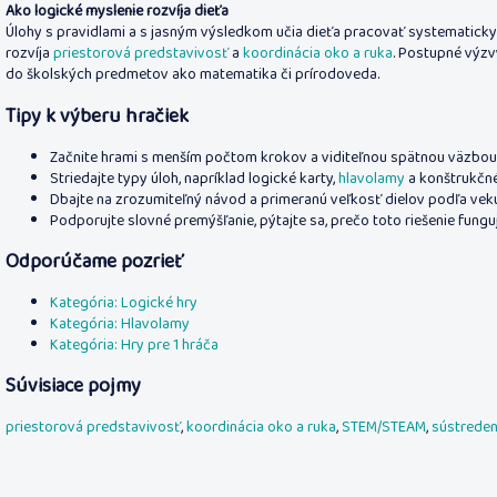
Ako logické myslenie rozvíja dieťa
Úlohy s pravidlami a s jasným výsledkom učia dieťa pracovať systematicky a
rozvíja
priestorová predstavivosť
a
koordinácia oko a ruka
. Postupné výzv
do školských predmetov ako matematika či prírodoveda.
Tipy k výberu hračiek
Začnite hrami s menším počtom krokov a viditeľnou spätnou väzbou, 
Striedajte typy úloh, napríklad logické karty,
hlavolamy
a konštrukčné
Dbajte na zrozumiteľný návod a primeranú veľkosť dielov podľa veku
Podporujte slovné premýšľanie, pýtajte sa, prečo toto riešenie funguj
Odporúčame pozrieť
Kategória: Logické hry
Kategória: Hlavolamy
Kategória: Hry pre 1 hráča
Súvisiace pojmy
priestorová predstavivosť
,
koordinácia oko a ruka
,
STEM/STEAM
,
sústreden