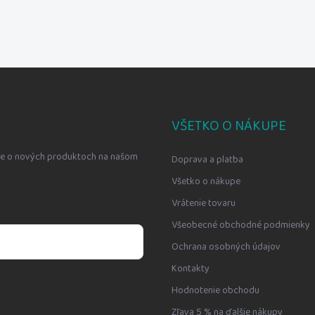
VŠETKO O NÁKUPE
cie o nových produktoch na našom
Doprava a platba
Všetko o nákupe
Vrátenie tovaru
Všeobecné obchodné podmienky
Ochrana osobných údajov
Kontakty
bných údajov
Hodnotenie obchodu
Zľava 5 % na ďalšie nákupy