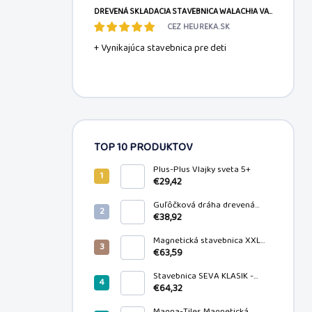
DREVENÁ SKLADACIA STAVEBNICA WALACHIA VARIO XL 184 DIELOV 5+
CEZ HEUREKA.SK
+ Vynikajúca stavebnica pre deti
TOP 10 PRODUKTOV
Plus-Plus Vlajky sveta 5+
€29,42
Guľôčková dráha drevená
pastelová 4+
€38,92
Magnetická stavebnica XXL
100 ks
€63,59
Stavebnica SEVA KLASIK -
Najväčšia 1162 ks
€64,32
Magna-Tiles Magnetická