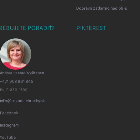
Doprava zadarmo nad 69 €
REBUJETE PORADIŤ?
PINTEREST
Andrea – poradí s výberom
+421 903 801 846
Po–Pi 8:30–16:30
info@rozumnehracky.sk
Facebook
Instagram
YouTube