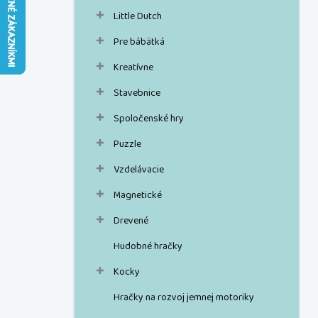
n
Little Dutch
e
l
Pre bábätká
Kreatívne
Stavebnice
Spoločenské hry
Puzzle
Vzdelávacie
Magnetické
Drevené
Hudobné hračky
Kocky
Hračky na rozvoj jemnej motoriky