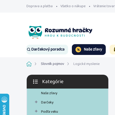
Prejsť
Doprava a platba
Všetko o nákupe
Vrátenie tovar
na
obsah
Naše zľavy
Darčekový poradca
Domov
Slovník pojmov
Logické myslenie
B
Kategórie
o
Preskočiť
č
kategórie
n
Naše zľavy
ý
Darčeky
p
a
Podľa veku