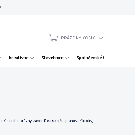
Kontakty
Hodnotenie obchodu
Zľava 5 % na ďalšie nákupy
Dop
PRÁZDNY KOŠÍK
NÁKUPNÝ
KOŠÍK
Kreatívne
Stavebnice
Spoločenské hry
Puzzl
ť z nich správny záver. Deti sa učia plánovať kroky,