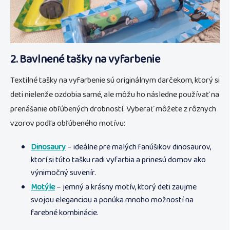
2. Bavlnené tašky na vyfarbenie
Textilné tašky na vyfarbenie sú originálnym darčekom, ktorý si
deti nielenže ozdobia samé, ale môžu ho následne používať na
prenášanie obľúbených drobností. Vyberať môžete z rôznych
vzorov podľa obľúbeného motívu:
Dinosaury
– ideálne pre malých fanúšikov dinosaurov,
ktorí si túto tašku radi vyfarbia a prinesú domov ako
výnimočný suvenír.
Motýle
– jemný a krásny motív, ktorý deti zaujme
svojou eleganciou a ponúka mnoho možností na
farebné kombinácie.