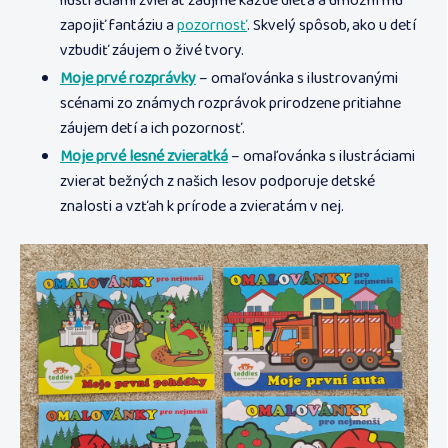
ilustráciami zvierat zaujme každé dieťa a umožní mu
zapojiť fantáziu a
pozornosť
. Skvelý spôsob, ako u detí
vzbudiť záujem o živé tvory.
Moje prvé rozprávky
– omaľovánka s ilustrovanými
scénami zo známych rozprávok prirodzene pritiahne
záujem detí a ich pozornosť.
Moje prvé lesné zvieratká
– omaľovánka s ilustráciami
zvierat bežných z našich lesov podporuje detské
znalosti a vzťah k prírode a zvieratám v nej.