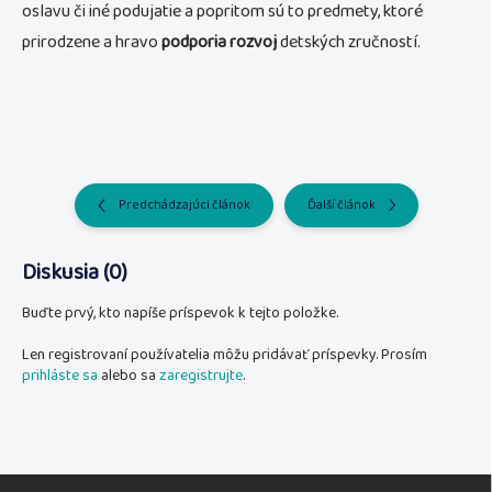
oslavu či iné podujatie a popritom sú to predmety, ktoré
prirodzene a hravo
podporia rozvoj
detských zručností.
Predchádzajúci článok
Ďalší článok
Diskusia (0)
Buďte prvý, kto napíše príspevok k tejto položke.
Len registrovaní používatelia môžu pridávať príspevky. Prosím
prihláste sa
alebo sa
zaregistrujte
.
Z