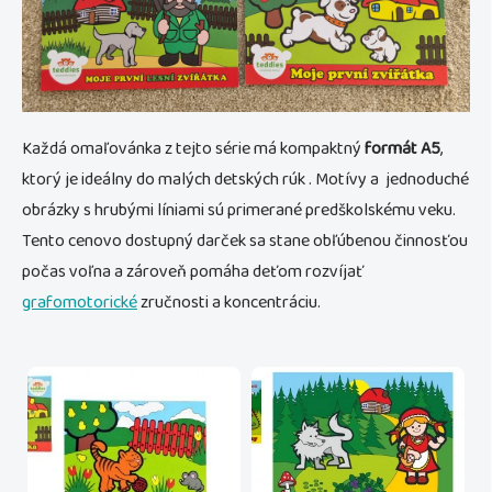
Každá omaľovánka z tejto série má kompaktný
formát A5
,
ktorý je ideálny do malých detských rúk . Motívy a jednoduché
obrázky s hrubými líniami sú primerané predškolskému veku.
Tento cenovo dostupný darček sa stane obľúbenou činnosťou
počas voľna a zároveň pomáha deťom rozvíjať
grafomotorické
zručnosti a koncentráciu.