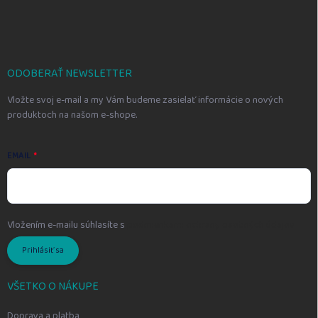
á
p
ä
t
i
ODOBERAŤ NEWSLETTER
e
Vložte svoj e-mail a my Vám budeme zasielať informácie o nových
produktoch na našom e-shope.
EMAIL
Vložením e-mailu súhlasíte s
podmienkami ochrany osobných údajov
Prihlásiť sa
VŠETKO O NÁKUPE
Doprava a platba