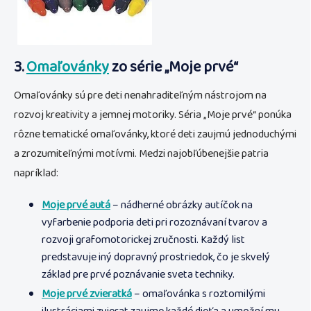
3.
Omaľovánky
zo série „Moje prvé“
Omaľovánky sú pre deti nenahraditeľným nástrojom na
rozvoj kreativity a jemnej motoriky. Séria „Moje prvé“ ponúka
rôzne tematické omaľovánky, ktoré deti zaujmú jednoduchými
a zrozumiteľnými motívmi. Medzi najobľúbenejšie patria
napríklad:
Moje prvé autá
– nádherné obrázky autíčok na
vyfarbenie podporia deti pri rozoznávaní tvarov a
rozvoji grafomotorickej zručnosti. Každý list
predstavuje iný dopravný prostriedok, čo je skvelý
základ pre prvé poznávanie sveta techniky.
Moje prvé zvieratká
– omaľovánka s roztomilými