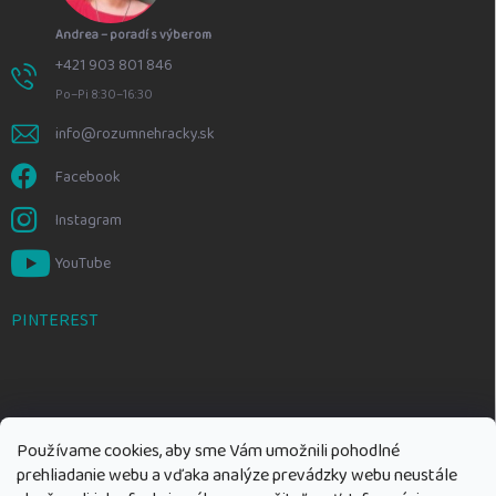
Andrea – poradí s výberom
+421 903 801 846
Po–Pi 8:30–16:30
info@rozumnehracky.sk
Facebook
Instagram
YouTube
PINTEREST
Používame cookies, aby sme Vám umožnili pohodlné
prehliadanie webu a vďaka analýze prevádzky webu neustále