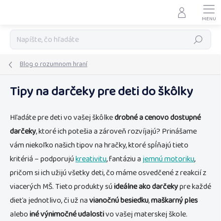
Prejsť
na
obsah
Hľadať
Blog o rozumnom hraní
Tipy na darčeky pre deti do škôlky
Hľadáte pre deti vo vašej škôlke
drobné a cenovo dostupné
darčeky
, ktoré ich potešia a zároveň rozvíjajú?
Prinášame
vám niekoľko našich tipov na hračky, ktoré spĺňajú tieto
kritériá – podporujú
kreativitu
, fantáziu a
jemnú motoriku
,
pričom si ich užijú všetky deti, čo máme osvedčené z reakcií z
viacerých MŠ. Tieto produkty sú
ideálne ako darčeky
pre každé
dieťa jednotlivo, či už na
vianočnú besiedku
,
maškarný ples
alebo
iné výnimočné udalosti
vo vašej materskej škole.