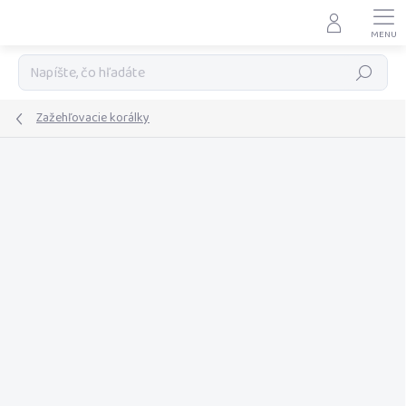
Prejsť
na
obsah
Hľadať
Zažehľovacie korálky