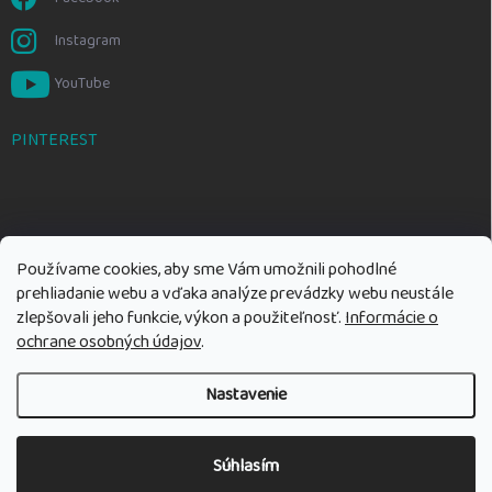
Instagram
YouTube
PINTEREST
Používame cookies, aby sme Vám umožnili pohodlné
prehliadanie webu a vďaka analýze prevádzky webu neustále
zlepšovali jeho funkcie, výkon a použiteľnosť.
Informácie o
ochrane osobných údajov
.
Nastavenie
Copyright 2026
Rozumné hračky
. Všetky práva vyhradené.
Upraviť
nastavenie cookies
Súhlasím
Vytvoril Shoptet