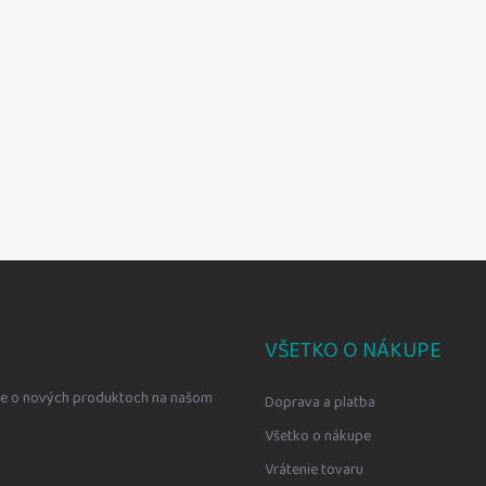
VŠETKO O NÁKUPE
cie o nových produktoch na našom
Doprava a platba
Všetko o nákupe
Vrátenie tovaru