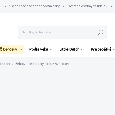
u
Všeobecné obchodné podmienky
Ochrana osobných údajov
Hľadať
Darčeky
Podľa veku
Little Dutch
Pre bábätká
žka pre zažehľovacie korálky slon, 676 hrotov