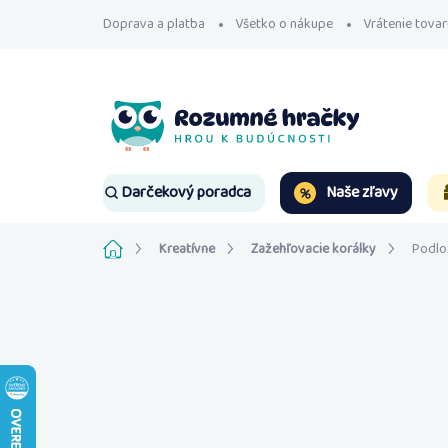
Prejsť
Doprava a platba
Všetko o nákupe
Vrátenie tovar
na
obsah
Naše zľavy
Darčekový poradca
Domov
Kreatívne
Zažehľovacie korálky
Podlo