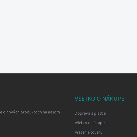
VŠETKO O NÁKUPE
cie o nových produktoch na našom
Doprava a platba
Všetko o nákupe
Vrátenie tovaru