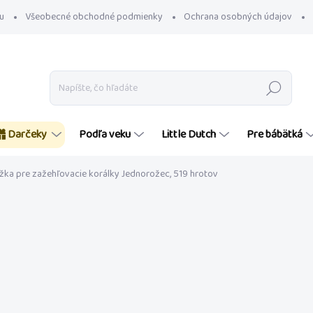
u
Všeobecné obchodné podmienky
Ochrana osobných údajov
Hľadať
Darčeky
Podľa veku
Little Dutch
Pre bábätká
žka pre zažehľovacie korálky Jednorožec, 519 hrotov