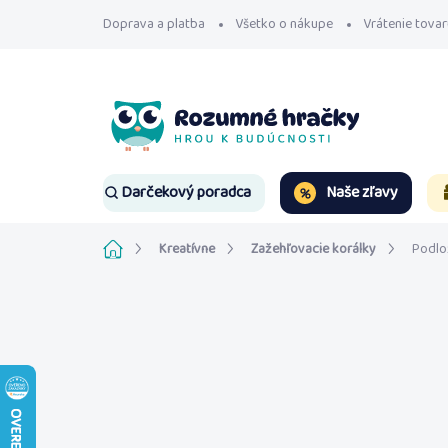
Prejsť
Doprava a platba
Všetko o nákupe
Vrátenie tovar
na
obsah
Naše zľavy
Darčekový poradca
Domov
Kreatívne
Zažehľovacie korálky
Podlo