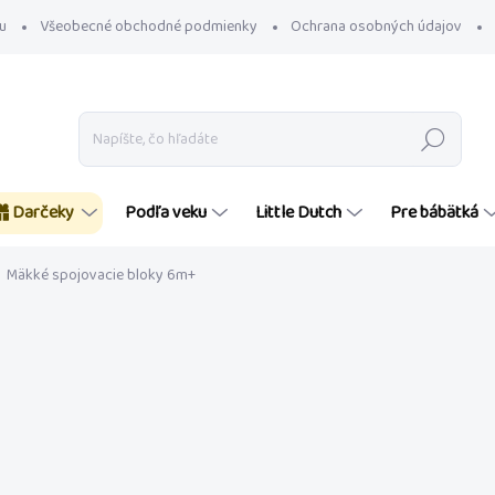
u
Všeobecné obchodné podmienky
Ochrana osobných údajov
Hľadať
Darčeky
Podľa veku
Little Dutch
Pre bábätká
Mäkké spojovacie bloky 6m+