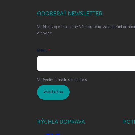
p
ä
ODOBERAŤ NEWSLETTER
t
i
Vložte svoj e-mail a my Vám budeme zasielať informá
e
e-shope.
EMAIL
Vložením e-mailu súhlasíte s
podmienkami ochrany oso
Prihlásiť sa
RÝCHLA DOPRAVA
POT