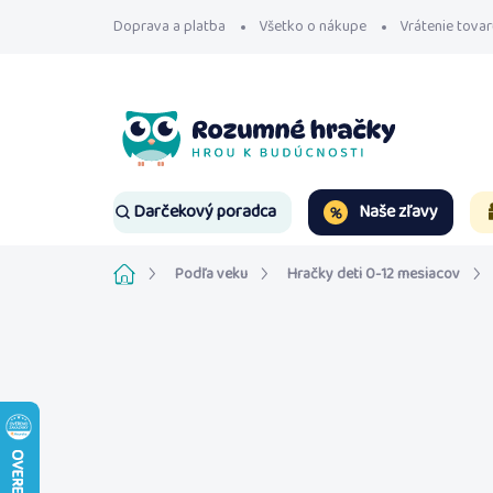
Prejsť
Doprava a platba
Všetko o nákupe
Vrátenie tovar
na
obsah
Naše zľavy
Darčekový poradca
Domov
Podľa veku
Hračky deti 0-12 mesiacov