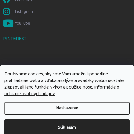
Instagram
YouTube
PINTEREST
Používame cookies, aby sme Vám umožnili pohodlné
prehliadanie webu a vďaka analýze prevádzky webu neustále
zlepšovali jeho funkcie, výkon a použiteľnosť.
Informácie o
ochrane osobných údajov
.
Nastavenie
Copyright 2026
Rozumné hračky
. Všetky práva vyhradené.
Upraviť
nastavenie cookies
Súhlasím