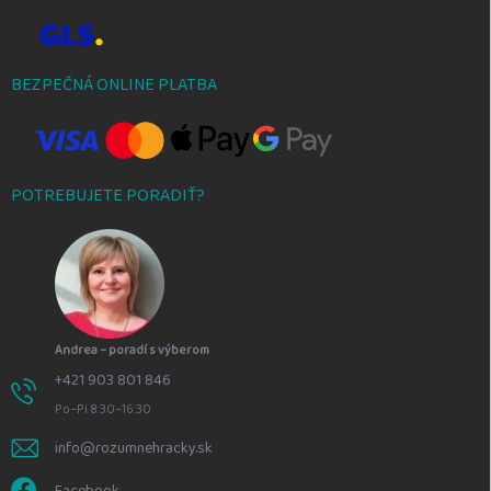
BEZPEČNÁ ONLINE PLATBA
POTREBUJETE PORADIŤ?
Andrea – poradí s výberom
+421 903 801 846
Po–Pi 8:30–16:30
info@rozumnehracky.sk
Facebook