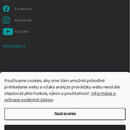
Facebook
Instagram
YouTube
PINTEREST
Používame cookies, aby sme Vám umožnili pohodlné
prehliadanie webu a vďaka analýze prevádzky webu neustále
zlepšovali jeho funkcie, výkon a použiteľnosť.
Informácie o
ochrane osobných údajov
.
Nastavenie
Copyright 2026
Rozumné hračky
. Všetky práva vyhradené.
Upraviť