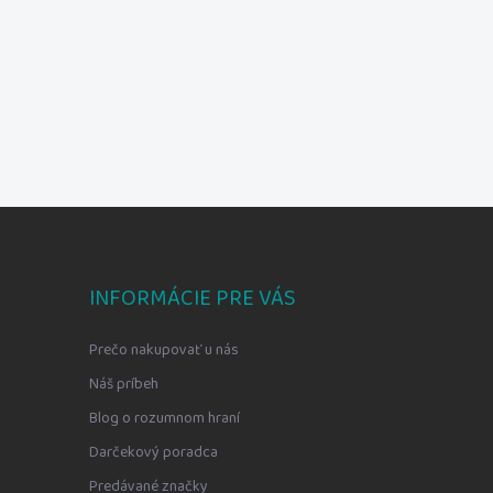
INFORMÁCIE PRE VÁS
Prečo nakupovať u nás
Náš príbeh
Blog o rozumnom hraní
Darčekový poradca
Predávané značky