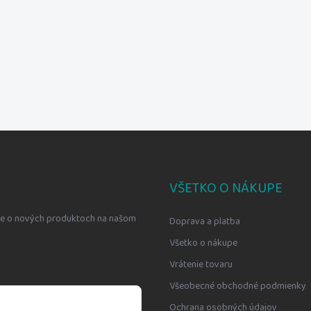
VŠETKO O NÁKUPE
cie o nových produktoch na našom
Doprava a platba
Všetko o nákupe
Vrátenie tovaru
Všeobecné obchodné podmienky
Ochrana osobných údajov