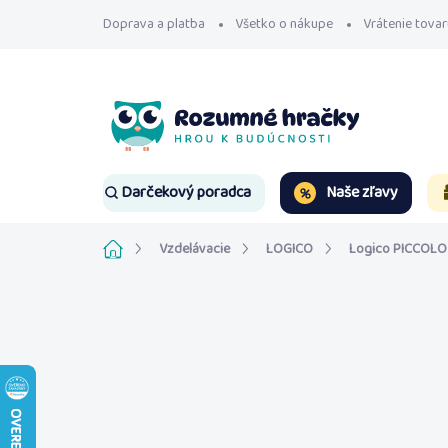
Prejsť
Doprava a platba
Všetko o nákupe
Vrátenie tovar
na
obsah
Naše zľavy
Darčekový poradca
Domov
Vzdelávacie
LOGICO
Logico PICCOLO