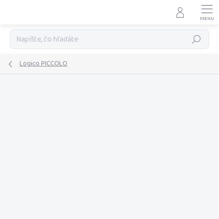
Prejsť
na
obsah
Hľadať
Logico PICCOLO