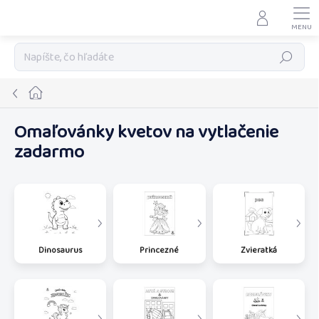
Prejsť
na
obsah
Hľadať
Domov
Omaľovánky kvetov na vytlačenie
zadarmo
Dinosaurus
Princezné
Zvieratká