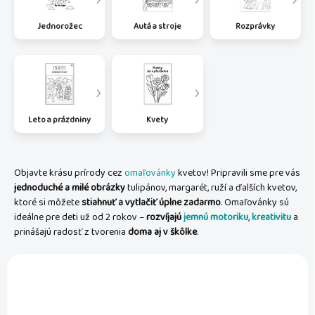
Jednorožec
Autá a stroje
Rozprávky
Leto a prázdniny
Kvety
Objavte krásu prírody cez
omaľovánky
kvetov! Pripravili sme pre vás
jednoduché a milé obrázky
tulipánov, margarét, ruží a ďalších kvetov,
ktoré si môžete
stiahnuť a vytlačiť úplne zadarmo
. Omaľovánky sú
ideálne pre deti už od 2 rokov –
rozvíjajú
jemnú motoriku
,
kreativitu
a
prinášajú radosť z tvorenia
doma aj v škôlke
.