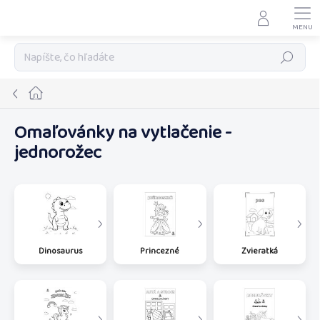
Prejsť
na
obsah
Hľadať
Domov
Omaľovánky na vytlačenie -
jednorožec
Dinosaurus
Princezné
Zvieratká