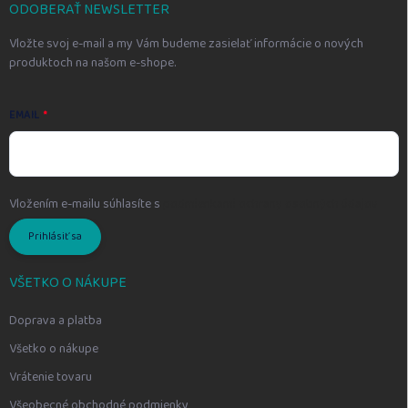
i
ODOBERAŤ NEWSLETTER
e
Vložte svoj e-mail a my Vám budeme zasielať informácie o nových
produktoch na našom e-shope.
EMAIL
Vložením e-mailu súhlasíte s
podmienkami ochrany osobných údajov
Prihlásiť sa
VŠETKO O NÁKUPE
Doprava a platba
Všetko o nákupe
Vrátenie tovaru
Všeobecné obchodné podmienky