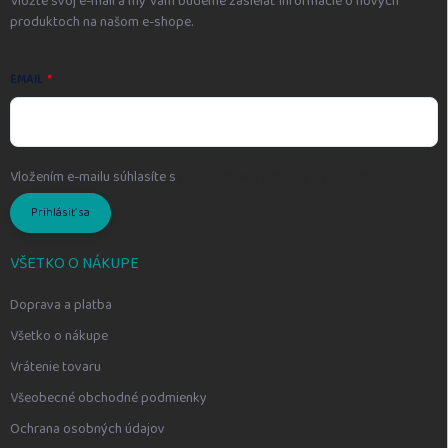
Vložte svoj e-mail a my Vám budeme zasielať informácie o nových
produktoch na našom e-shope.
EMAIL
Vložením e-mailu súhlasíte s
podmienkami ochrany osobných údajov
Prihlásiť sa
VŠETKO O NÁKUPE
Doprava a platba
Všetko o nákupe
Vrátenie tovaru
Všeobecné obchodné podmienky
Ochrana osobných údajov