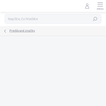
Prejsť
na
obsah
Hľadať
Predávané značky