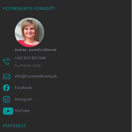
POTREBUJETE PORADIŤ?
Andrea – poradí s výberom
+421 903 801 846
Po–Pi 8:30–16:30
info@rozumnehracky.sk
Facebook
Instagram
YouTube
PINTEREST