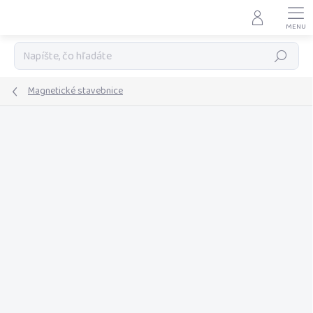
Prejsť
na
obsah
Hľadať
Magnetické stavebnice