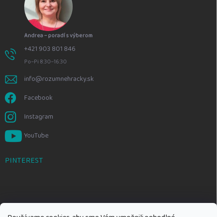
Andrea – poradí s výberom
+421 903 801 846
Po–Pi 8:30–16:30
info@rozumnehracky.sk
Facebook
Instagram
YouTube
PINTEREST