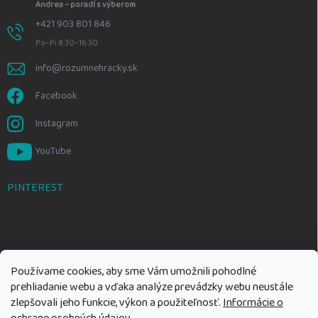
Andrea – poradí s výberom
+421 903 801 846
Po–Pi 8:30–16:30
info@rozumnehracky.sk
Facebook
Instagram
YouTube
PINTEREST
Používame cookies, aby sme Vám umožnili pohodlné
prehliadanie webu a vďaka analýze prevádzky webu neustále
zlepšovali jeho funkcie, výkon a použiteľnosť.
Informácie o