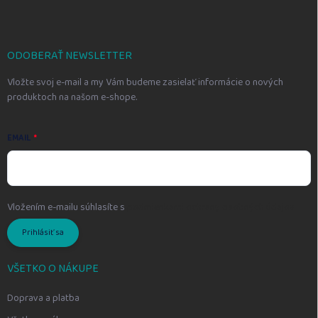
p
ä
t
i
ODOBERAŤ NEWSLETTER
e
Vložte svoj e-mail a my Vám budeme zasielať informácie o nových
produktoch na našom e-shope.
EMAIL
Vložením e-mailu súhlasíte s
podmienkami ochrany osobných údajov
Prihlásiť sa
VŠETKO O NÁKUPE
Doprava a platba