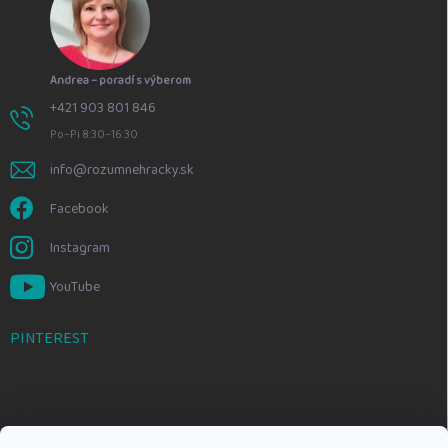
Andrea – poradí s výberom
+421 903 801 846
Po–Pi 8:30–16:30
info@rozumnehracky.sk
Facebook
Instagram
YouTube
PINTEREST