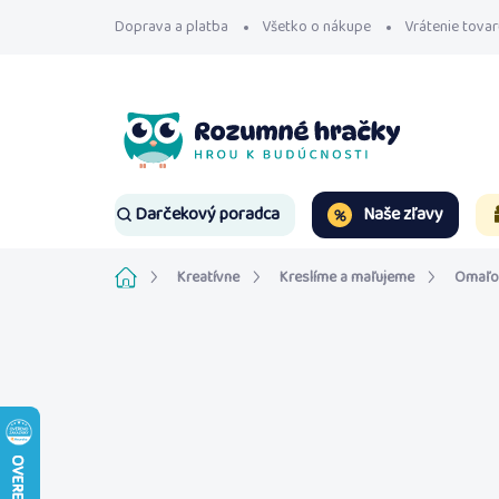
Prejsť
Doprava a platba
Všetko o nákupe
Vrátenie tovar
na
obsah
Naše zľavy
Darčekový poradca
Domov
Kreatívne
Kreslíme a maľujeme
Omaľo