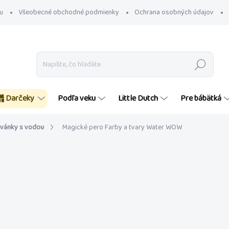
u
Všeobecné obchodné podmienky
Ochrana osobných údajov
Hľadať
Darčeky
Podľa veku
Little Dutch
Pre bábätká
vánky s vodou
Magické pero Farby a tvary Water WOW