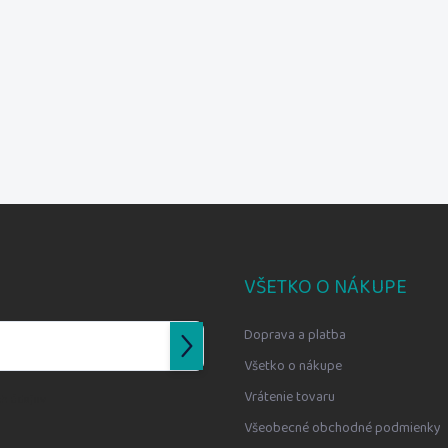
VŠETKO O NÁKUPE
Doprava a platba
Prihlásiť
Všetko o nákupe
sa
Vrátenie tovaru
h údajov
Všeobecné obchodné podmienky