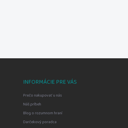
INFORMÁCIE PRE VÁS
Prečo nakupovať u nás
Náš príbeh
Blog o rozumnom hraní
Darčekový poradca