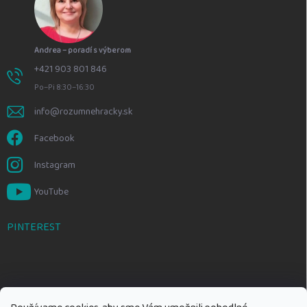
Andrea – poradí s výberom
+421 903 801 846
Po–Pi 8:30–16:30
info@rozumnehracky.sk
Facebook
Instagram
YouTube
PINTEREST