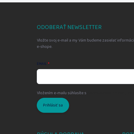
Z
á
p
ä
ODOBERAŤ NEWSLETTER
t
i
Vložte svoj e-mail a my Vám budeme zasielať informá
e
e-shope.
EMAIL
Vložením e-mailu súhlasíte s
podmienkami ochrany oso
Prihlásiť sa