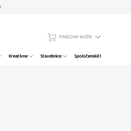
Kontakty
Hodnotenie obchodu
Zľava 5 % na ďalšie nákupy
Dop
PRÁZDNY KOŠÍK
NÁKUPNÝ
KOŠÍK
Kreatívne
Stavebnice
Spoločenské hry
Puzzl