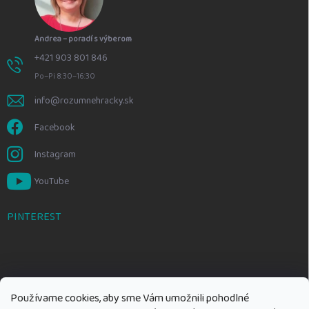
Andrea – poradí s výberom
+421 903 801 846
Po–Pi 8:30–16:30
info@rozumnehracky.sk
Facebook
Instagram
YouTube
PINTEREST
Používame cookies, aby sme Vám umožnili pohodlné