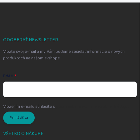
Z
á
p
ä
t
i
ODOBERAŤ NEWSLETTER
e
Vložte svoj e-mail a my Vám budeme zasielať informácie o nových
produktoch na našom e-shope.
EMAIL
Vložením e-mailu súhlasíte s
podmienkami ochrany osobných údajov
Prihlásiť sa
VŠETKO O NÁKUPE