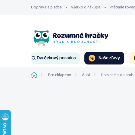
Prejsť
Doprava a platba
Všetko o nákupe
Vrátenie tovar
na
obsah
Naše zľavy
Darčekový poradca
Domov
Pre chlapcov
Autá
Drevené auto ambu