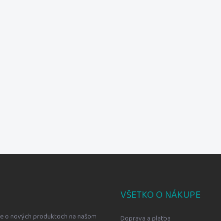
VŠETKO O NÁKUPE
cie o nových produktoch na našom
Doprava a platba