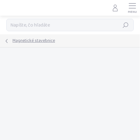
Prejsť
na
obsah
Hľadať
Magnetické stavebnice