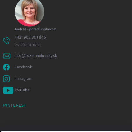
Andrea – poradí s výberom
+421 903 801 846
Po–Pi 8:30–16:30
info@rozumnehracky.sk
Facebook
Instagram
YouTube
PINTEREST