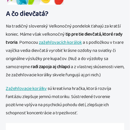
A čo dievčatá?
Na tradičný slovenský Veľkonočný pondelok ťahajú za kratší
koniec. Máme však veľkonočný
tip pre tie dievčatá, ktoré rady
tvoria
. Pomocou
zažehľovacích korálok
a s podložkou v tvare
vajíčka vedia dievčatá vyrobiť krásne ozdoby na sviatky či
originálne výslužky pre kupačov. (Nuž a do výzdoby sa
samozrejme
radi zapoja aj chlapci
a z vlastnej skúsenosti viem,
že zažehľovacie korálky skvele fungujú aj pri nich.)
Zažehľovacie korálky
sú kreatívna hračka, ktorá rozvíja
fantáziu zlepšuje jemnú motoriku. Sústredené tvorenie
pozitívne vplýva na psychickú pohodu detí, zlepšuje ich
schopnosť koncentrácie a trpezlivosť.