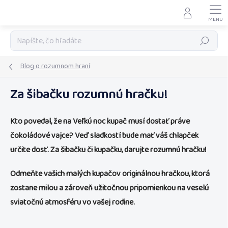
Prejsť
na
obsah
Hľadať
Blog o rozumnom hraní
Za šibačku rozumnú hračku!
Kto povedal, že na Veľkú noc kupač musí dostať práve
čokoládové vajce? Veď sladkostí bude mať váš chlapček
určite dosť. Za šibačku či kupačku, darujte rozumnú hračku!
Odmeňte vašich malých kupačov originálnou hračkou, ktorá
zostane milou a zároveň užitočnou pripomienkou na veselú
sviatočnú atmosféru vo vašej rodine.