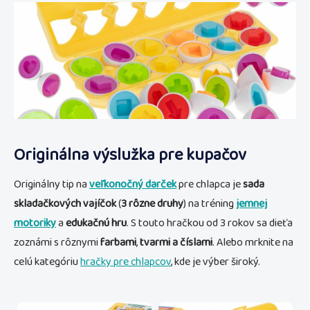
Originálna výslužka pre kupačov
Originálny tip na
veľkonočný darček
pre chlapca je
sada
skladačkových vajíčok
(
3 rôzne druhy
) na tréning
jemnej
motoriky
a
edukačnú hru
. S touto hračkou od 3 rokov sa dieťa
zoznámi s rôznymi
farbami
,
tvarmi a
číslami
. Alebo mrknite na
celú kategóriu
hračky pre chlapcov
, kde je výber široký.