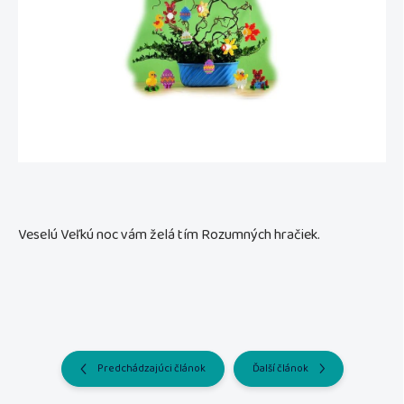
Veselú Veľkú noc vám želá tím Rozumných hračiek.
Predchádzajúci článok
Ďalší článok