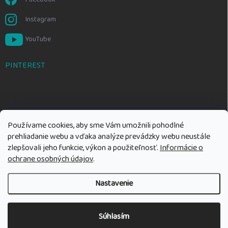
Instagram
YouTube
PINTEREST
Používame cookies, aby sme Vám umožnili pohodlné
prehliadanie webu a vďaka analýze prevádzky webu neustále
zlepšovali jeho funkcie, výkon a použiteľnosť.
Informácie o
ochrane osobných údajov
.
Nastavenie
Copyright 2026
Rozumné hračky
. Všetky práva vyhradené.
Upraviť
nastavenie cookies
Súhlasím