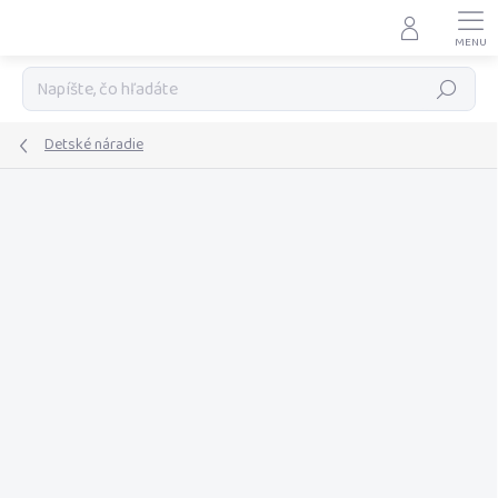
Prejsť
na
obsah
Hľadať
Detské náradie