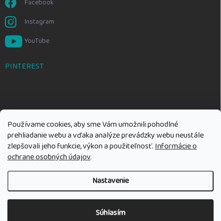
Facebook
Instagram
YouTube
PINTEREST
Používame cookies, aby sme Vám umožnili pohodlné
prehliadanie webu a vďaka analýze prevádzky webu neustále
zlepšovali jeho funkcie, výkon a použiteľnosť.
Informácie o
ochrane osobných údajov
.
Nastavenie
Copyright 2026
Rozumné hračky
. Všetky práva vyhradené.
Upraviť
nastavenie cookies
Súhlasím