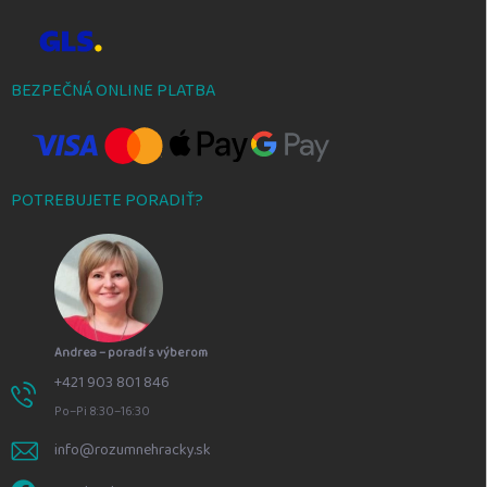
BEZPEČNÁ ONLINE PLATBA
POTREBUJETE PORADIŤ?
Andrea – poradí s výberom
+421 903 801 846
Po–Pi 8:30–16:30
info@rozumnehracky.sk