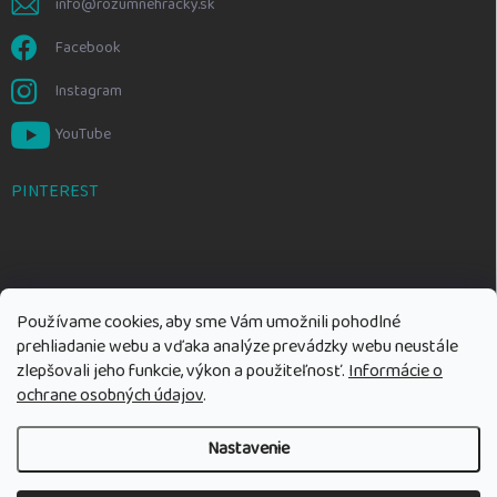
info@rozumnehracky.sk
Facebook
Instagram
YouTube
PINTEREST
Používame cookies, aby sme Vám umožnili pohodlné
prehliadanie webu a vďaka analýze prevádzky webu neustále
zlepšovali jeho funkcie, výkon a použiteľnosť.
Informácie o
ochrane osobných údajov
.
Nastavenie
Copyright 2026
Rozumné hračky
. Všetky práva vyhradené.
Upraviť