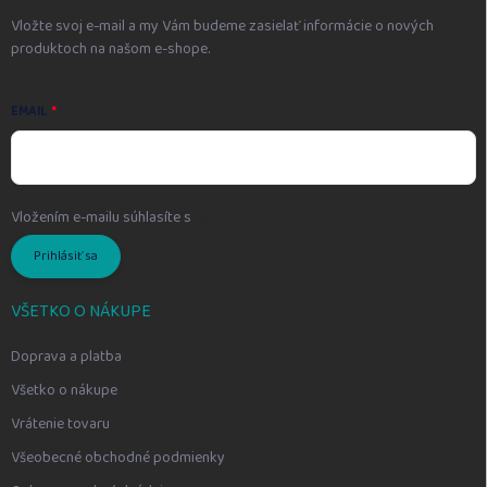
e
Vložte svoj e-mail a my Vám budeme zasielať informácie o nových
produktoch na našom e-shope.
EMAIL
Vložením e-mailu súhlasíte s
podmienkami ochrany osobných údajov
Prihlásiť sa
VŠETKO O NÁKUPE
Doprava a platba
Všetko o nákupe
Vrátenie tovaru
Všeobecné obchodné podmienky