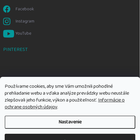
Facebook
Instagram
YouTube
PINTEREST
Používame cookies, aby sme Vám umožnili pohodlné
prehliadanie webu a vďaka analýze prevádzky webu neustále
zlepšovali jeho funkcie, výkon a použiteľnosť.
Informácie o
ochrane osobných údajov
.
Nastavenie
Copyright 2026
Rozumné hračky
. Všetky práva vyhradené.
Upraviť
nastavenie cookies