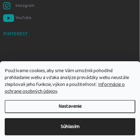
Instagram
YouTube
PINTEREST
Používame cookies, aby sme Vám umožnili pohodlné
prehliadanie webu a vďaka analýze prevádzky webu neustále
zlepšovali jeho funkcie, výkon a použiteľnosť.
Informácie o
ochrane osobných údajov
.
Nastavenie
Copyright 2026
Rozumné hračky
. Všetky práva vyhradené.
Upraviť
nastavenie cookies
Súhlasím
Vytvoril Shoptet