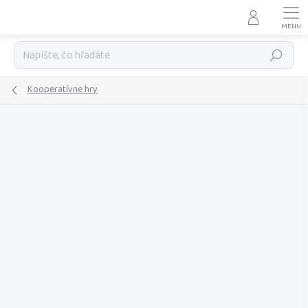
Prejsť
na
obsah
Hľadať
Kooperatívne hry