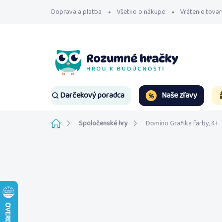
Prejsť
Doprava a platba
Všetko o nákupe
Vrátenie tovar
na
obsah
Naše zľavy
Darčekový poradca
Domov
Spoločenské hry
Domino Grafika farby, 4+