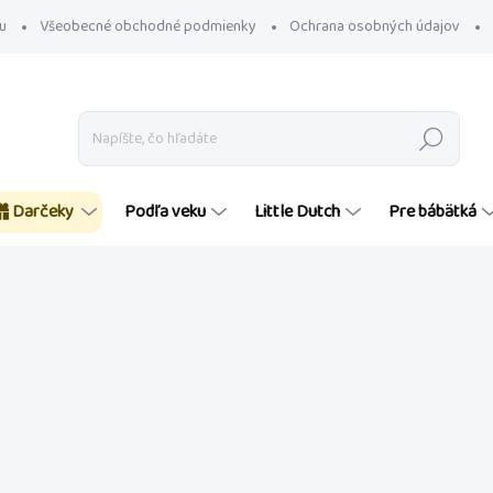
u
Všeobecné obchodné podmienky
Ochrana osobných údajov
Hľadať
Darčeky
Podľa veku
Little Dutch
Pre bábätká