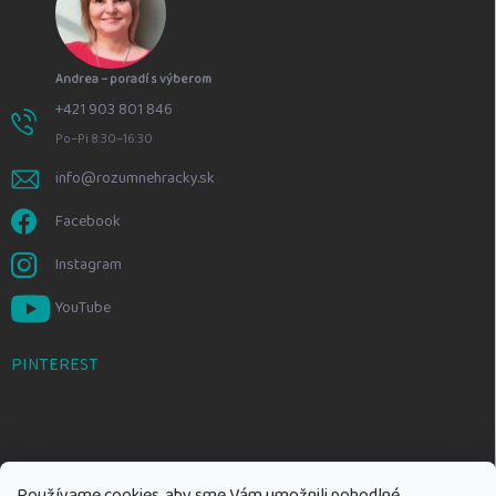
Andrea – poradí s výberom
+421 903 801 846
Po–Pi 8:30–16:30
info@rozumnehracky.sk
Facebook
Instagram
YouTube
PINTEREST
Používame cookies, aby sme Vám umožnili pohodlné